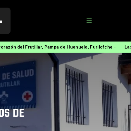
llar, Pampa de Huenuelo, Furilofche -
Las comunidades res
OS DE